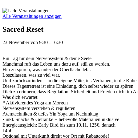
Zum
Inhalt
springen
Alle Veranstaltungen anzeigen
Sacred Reset
23.November
von
9:30
-
16:30
Ein Tag für dein Nervensystem & deine Seele
Manchmal ruft das Leben uns dazu auf, still zu werden.
Hin zu spüren, was unter der Oberfläche lebt.
Loszulassen, was zu viel war.
Und zurückzufinden – in die eigene Mitte, ins Vertrauen, in die Ru
Dieses Tagesretreat ist eine Einladung, dich selbst wieder zu spüren.
Dich zu erinnern, dass Regulation, Sicherheit und Frieden nicht im Au
Was dich erwartet:
* Aktivierendes Yoga am Morgen
Nervensystem verstehen & regulieren
Atemtechniken & tiefes Yin Yoga am Nachmittag
• inkl. Snacks & Getränke + liebevolle Materialien inklusive
Energieausgleich: Early Bird bis zum 10.11. 125€, danach
145€
Optional mit Unterkunft direkt vor Ort mit Rabattcode!