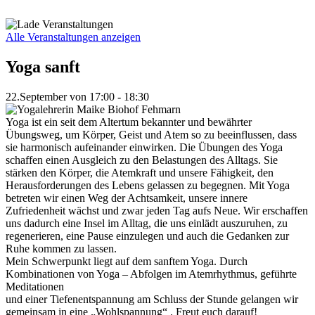
Zum
Inhalt
springen
Alle Veranstaltungen anzeigen
Yoga sanft
22.September
von
17:00
-
18:30
Yoga ist ein seit dem Altertum bekannter und bewährter
Übungsweg, um Körper, Geist und Atem so zu beeinflussen, dass
sie harmonisch aufeinander einwirken. Die Übungen des Yoga
schaffen einen Ausgleich zu den Belastungen des Alltags. Sie
stärken den Körper, die Atemkraft und unsere Fähigkeit, den
Herausforderungen des Lebens gelassen zu begegnen. Mit Yoga
betreten wir einen Weg der Achtsamkeit, unsere innere
Zufriedenheit wächst und zwar jeden Tag aufs Neue. Wir erschaffen
uns dadurch eine Insel im Alltag, die uns einlädt auszuruhen, zu
regenerieren, eine Pause einzulegen und auch die Gedanken zur
Ruhe kommen zu lassen.
Mein Schwerpunkt liegt auf dem sanftem Yoga. Durch
Kombinationen von Yoga – Abfolgen im Atemrhythmus, geführte
Meditationen
und einer Tiefenentspannung am Schluss der Stunde gelangen wir
gemeinsam in eine „Wohlspannung“ . Freut euch darauf!