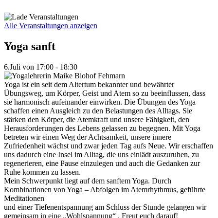
Zum
Inhalt
springen
Alle Veranstaltungen anzeigen
Yoga sanft
6.Juli
von
17:00
-
18:30
Yoga ist ein seit dem Altertum bekannter und bewährter
Übungsweg, um Körper, Geist und Atem so zu beeinflussen, dass
sie harmonisch aufeinander einwirken. Die Übungen des Yoga
schaffen einen Ausgleich zu den Belastungen des Alltags. Sie
stärken den Körper, die Atemkraft und unsere Fähigkeit, den
Herausforderungen des Lebens gelassen zu begegnen. Mit Yoga
betreten wir einen Weg der Achtsamkeit, unsere innere
Zufriedenheit wächst und zwar jeden Tag aufs Neue. Wir erschaffen
uns dadurch eine Insel im Alltag, die uns einlädt auszuruhen, zu
regenerieren, eine Pause einzulegen und auch die Gedanken zur
Ruhe kommen zu lassen.
Mein Schwerpunkt liegt auf dem sanftem Yoga. Durch
Kombinationen von Yoga – Abfolgen im Atemrhythmus, geführte
Meditationen
und einer Tiefenentspannung am Schluss der Stunde gelangen wir
gemeinsam in eine „Wohlspannung“ . Freut euch darauf!